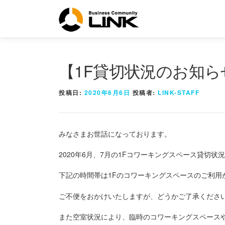
コ
ン
テ
ン
ツ
へ
【1F貸切状況のお知ら
ス
キ
投稿日:
2020年6月6日
投稿者:
LINK-STAFF
ッ
プ
みなさまお世話になっております。
2020年6月、7月の1Fコワーキングスペース貸切状
下記の時間帯は1Fのコワーキングスペースのご利用
ご不便をおかけいたしますが、どうかご了承ください
また空室状況により、臨時のコワーキングスペース