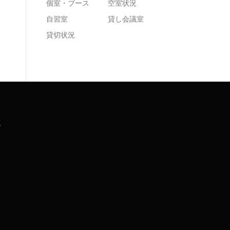
個室・ブース
空室状況
自習室
貸し会議室
貸切状況
K