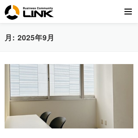
コ
ン
メニュー
テ
ン
ツ
へ
月:
2025年9月
ス
キ
ッ
プ