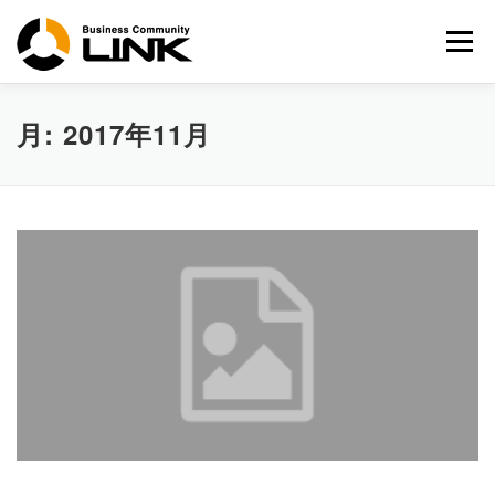
コ
ン
メニュー
テ
ン
ツ
へ
月:
2017年11月
ス
キ
ッ
プ