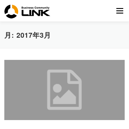
コ
ン
メニュー
テ
ン
ツ
へ
月:
2017年3月
ス
キ
ッ
プ