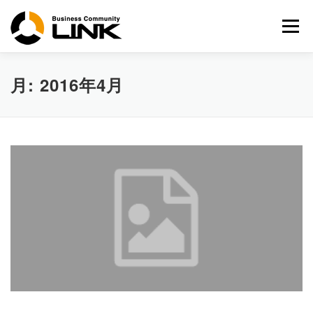
コ
ン
メニュー
テ
ン
ツ
へ
月:
2016年4月
ス
キ
ッ
プ