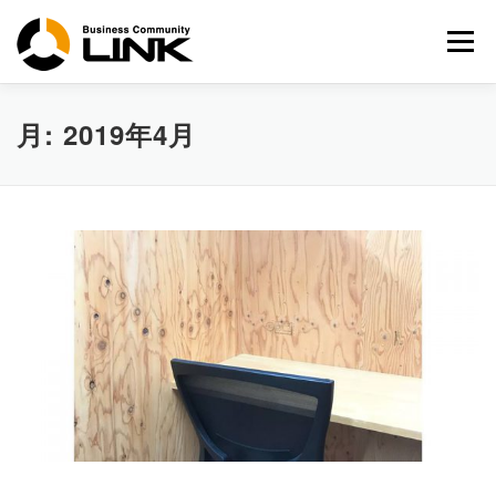
コ
ン
メニュー
テ
ン
ツ
へ
月:
2019年4月
ス
キ
ッ
プ