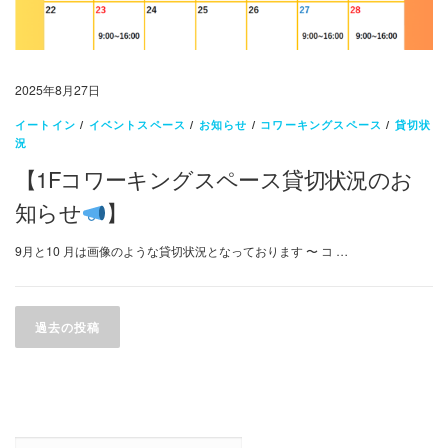
2025年8月27日
イートイン
/
イベントスペース
/
お知らせ
/
コワーキングスペース
/
貸切状
況
【1Fコワーキングスペース貸切状況のお
知らせ
】
9月と10 月は画像のような貸切状況となっております 〜 コ …
投
稿
過去の投稿
ナ
ビ
ゲ
ー
検