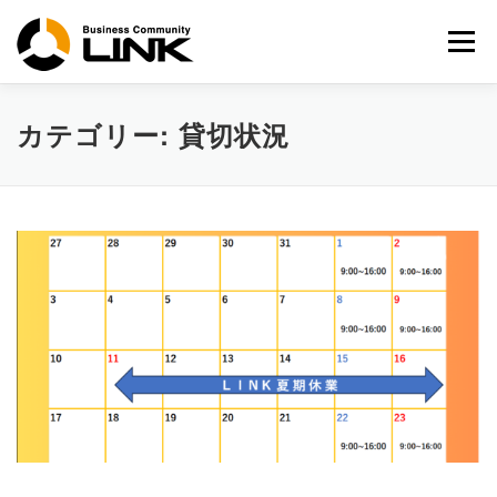
コ
ン
メニュー
テ
ン
ツ
へ
カテゴリー:
貸切状況
ス
キ
ッ
プ