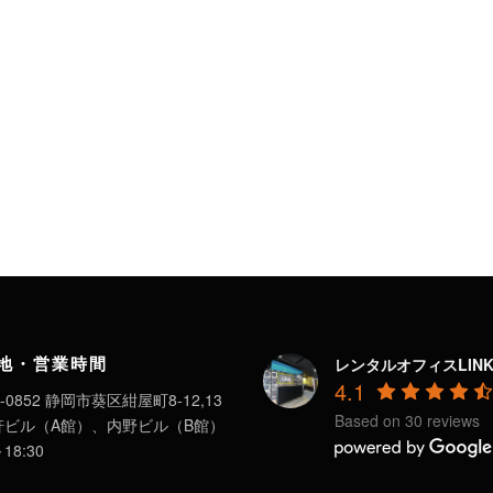
地・営業時間
レンタルオフィスLIN
4.1
-0852 静岡市葵区紺屋町8-12,13
Based on 30 reviews
軒ビル（A館）、内野ビル（B館）
～18:30