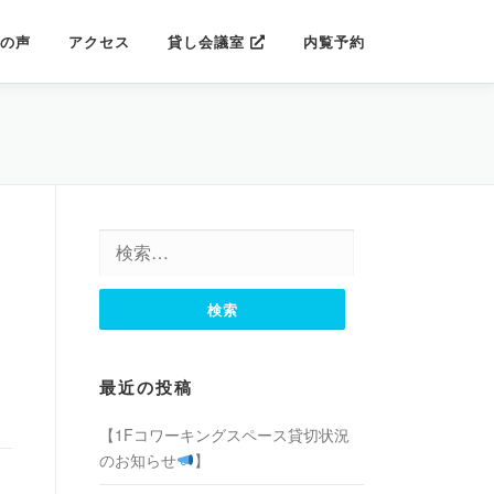
の声
アクセス
貸し会議室
内覧予約
検
索:
最近の投稿
【1Fコワーキングスペース貸切状況
のお知らせ
】