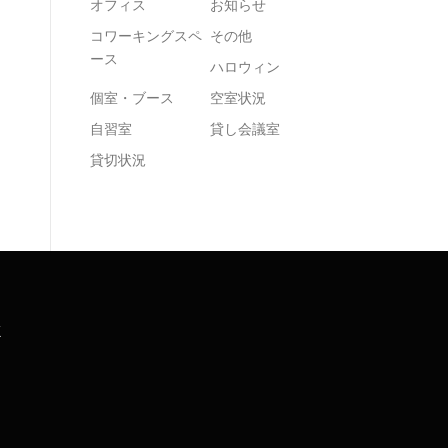
オフィス
お知らせ
コワーキングスペ
その他
ース
ハロウィン
個室・ブース
空室状況
自習室
貸し会議室
貸切状況
K