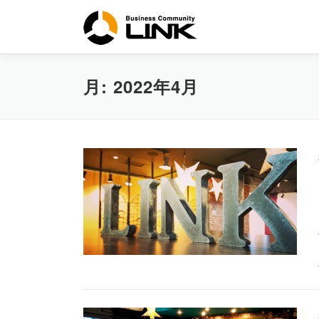
コ
ン
テ
ン
ツ
月:
2022年4月
へ
ス
キ
ッ
プ