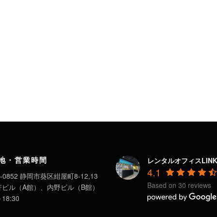
地・営業時間
レンタルオフィスLIN
4.1
-0852 静岡市葵区紺屋町8-12,13
Based on 30 reviews
軒ビル（A館）、内野ビル（B館）
～18:30