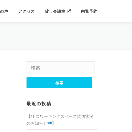
の声
アクセス
貸し会議室
内覧予約
検
索:
最近の投稿
【1Fコワーキングスペース貸切状況
のお知らせ
】