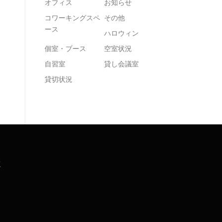
オフィス
お知らせ
コワーキングスペ
その他
ース
ハロウィン
個室・ブース
空室状況
自習室
貸し会議室
貸切状況
K