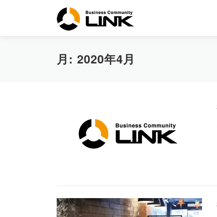
コ
ン
テ
ン
ツ
月:
2020年4月
へ
ス
キ
ッ
プ