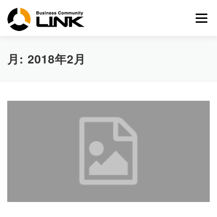
コ
ン
メニュー
テ
ン
ツ
へ
月:
2018年2月
ス
キ
ッ
プ