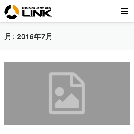
コ
ン
メニュー
テ
ン
ツ
へ
月:
2016年7月
ス
キ
ッ
プ