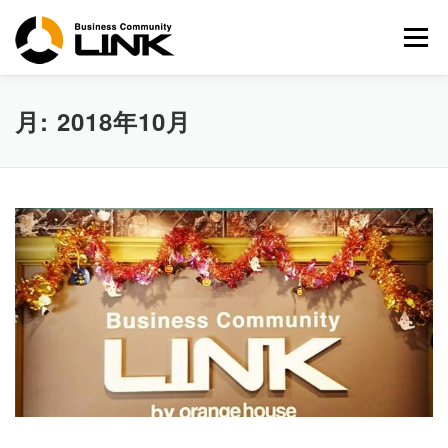
コ
ン
メニュー
テ
ン
ツ
へ
月:
2018年10月
ス
キ
ッ
プ