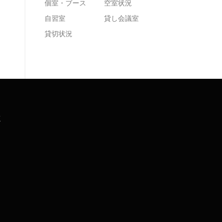
個室・ブース
空室状況
自習室
貸し会議室
貸切状況
K