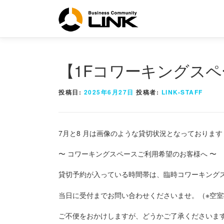
コ
ン
テ
ン
ツ
へ
【1Fコワーキングス
ス
キ
投稿日:
2025年6月27日
投稿者:
LINK-STAFF
ッ
プ
7月と8 月は画像のような貸切状況となっております
〜 コワーキングスペースご利用希望のお客様へ 〜
貸切予約が入っている時間帯は、臨時コワーキング
当日に受付までお問い合わせくださいませ。（※空
ご不便をおかけしますが、どうかご了承くださいま