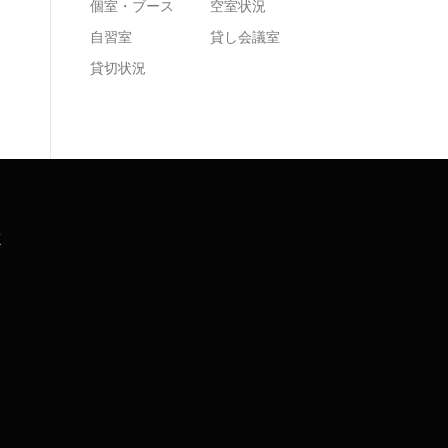
個室・ブース
空室状況
自習室
貸し会議室
貸切状況
K