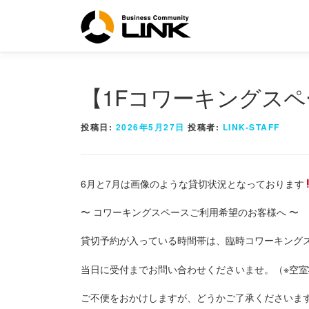
コ
ン
テ
ン
ツ
へ
【1Fコワーキングス
ス
キ
投稿日:
2026年5月27日
投稿者:
LINK-STAFF
ッ
プ
6月と7月は画像のような貸切状況となっております
〜 コワーキングスペースご利用希望のお客様へ 〜
貸切予約が入っている時間帯は、臨時コワーキング
当日に受付までお問い合わせくださいませ。（※空
ご不便をおかけしますが、どうかご了承くださいま