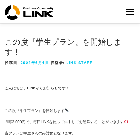
コ
ン
メニュー
テ
ン
ツ
へ
この度『学生プラン』を開始しま
ス
キ
す！
ッ
プ
投稿日:
2024年6月4日
投稿者:
LINK-STAFF
こんにちは。LINKからお知らせです！
この度『学生プラン』を開始します
月額3,000円で、毎日LINKを使って集中してお勉強することができます
当プランは学生さんのみ対象となります。