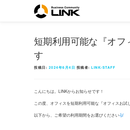
コ
ン
テ
ン
ツ
へ
短期利用可能な『オフ
ス
キ
す
ッ
プ
投稿日:
2024年6月4日
投稿者:
LINK-STAFF
こんにちは。LINKからお知らせです！
この度、オフィスを短期利用可能な『オフィスお試
以下から、ご希望の利用期間をお選びください