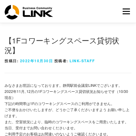
コ
ン
メニュー
テ
ン
ツ
へ
【1Fコワーキングスペース貸切状
ス
キ
況】
ッ
プ
投稿日:
2022年10月30日
投稿者:
LINK-STAFF
みなさまお世話になっております。静岡駅前会議室LINKでございます。
2022年11月, 12月の1Fコワーキングスペース貸切状況お知らせです（10/30
現在）
下記の時間帯は1Fのコワーキングスペースのご利用ができません。
ご不便をおかけいたしますが、どうかご了承くださいますよう お願い申し上
げます。
また、空室状況により、臨時のコワーキングスペースをご用意いたします。
当日、受付までお問い合わせくださいませ。
ご利用予定のお客様はお間違いのないようご確認くださいませ。