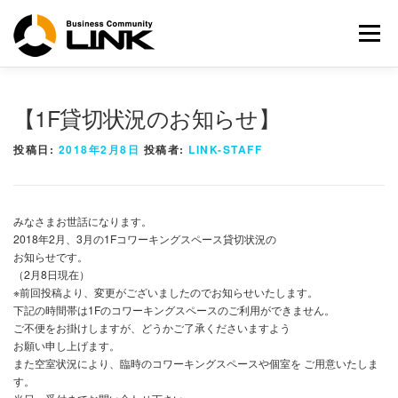
コ
ン
メニュー
テ
ン
ツ
へ
【1F貸切状況のお知らせ】
ス
キ
投稿日:
2018年2月8日
投稿者:
LINK-STAFF
ッ
プ
みなさまお世話になります。
2018年2月、3月の1Fコワーキングスペース貸切状況の
お知らせです。
（2月8日現在）
※前回投稿より、変更がございましたのでお知らせいたします。
下記の時間帯は1Fのコワーキングスペースのご利用ができません。
ご不便をお掛けしますが、どうかご了承くださいますよう
お願い申し上げます。
また空室状況により、臨時のコワーキングスペースや個室を ご用意いたしま
す。