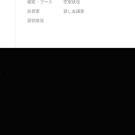
個室・ブース
空室状況
自習室
貸し会議室
貸切状況
K