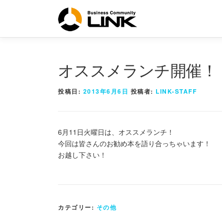
コ
ン
テ
ン
ツ
へ
オススメランチ開催！
ス
キ
投稿日:
2013年6月6日
投稿者:
LINK-STAFF
ッ
プ
6月11日火曜日は、オススメランチ！
今回は皆さんのお勧め本を語り合っちゃいます！
お越し下さい！
カテゴリー:
その他