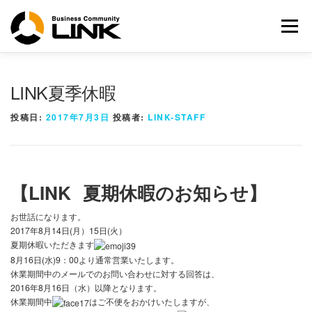
コ
ン
メニュー
テ
ン
ツ
へ
LINK夏季休暇
ス
キ
投稿日:
2017年7月3日
投稿者:
LINK-STAFF
ッ
プ
【
LINK
夏期休暇のお知らせ】
お世話になります。
2017年8月14日(月）15日(火）
夏期休暇いただきます
8月16日(水)9：00より通常営業いたします。
休業期間中のメールでのお問い合わせに対する回答は、
2016年8月16日（水）以降となります。
休業期間中
はご不便をおかけいたしますが、