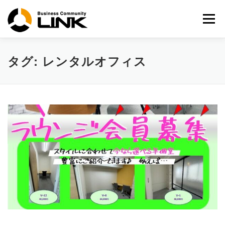
コ
ン
メニュー
テ
ン
ツ
へ
タグ:
レンタルオフィス
ス
キ
ッ
プ