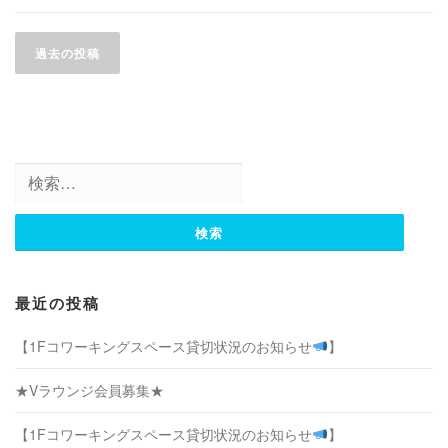
投
稿
過去の投稿
ナ
ビ
ゲ
ー
検
シ
索:
ョ
ン
最近の投稿
【1Fコワーキングスペース貸切状況のお知らせ
】
★Vラウンジ会員募集★
【1Fコワーキングスペース貸切状況のお知らせ
】