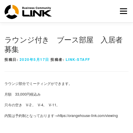
コ
ン
メニュー
テ
ン
ツ
へ
ラウンジ付き ブース部屋 入居者
ス
キ
募集
ッ
プ
投稿日:
2020年5月17日
投稿者:
LINK-STAFF
ラウンジ部分でミーティングができます。
月額 33,000円税込み
只今の空き V-2 , V-4, V-11,
内覧は予約制となっております→https://orangehouse-link.com/viewing